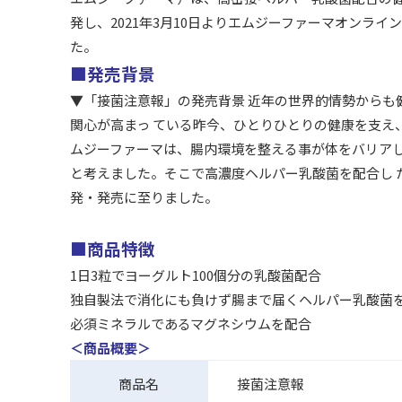
発し、2021年3月10日よりエムジーファーマオンラ
た。
■発売背景
▼「接菌注意報」の発売背景 近年の世界的情勢からも
関心が高まっ ている昨今、ひとりひとりの健康を支え
ムジーファーマは、腸内環境を整える事が体をバリア
と考えました。そこで高濃度ヘルパー乳酸菌を配合し
発・発売に至りました。
■商品特徴
1日3粒でヨーグルト100個分の乳酸菌配合
独自製法で消化にも負けず腸まで届くヘルパー乳酸菌
必須ミネラルであるマグネシウムを配合
＜商品概要＞
商品名
接菌注意報