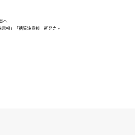
事へ
注意報」「糖質注意報」新発売
»